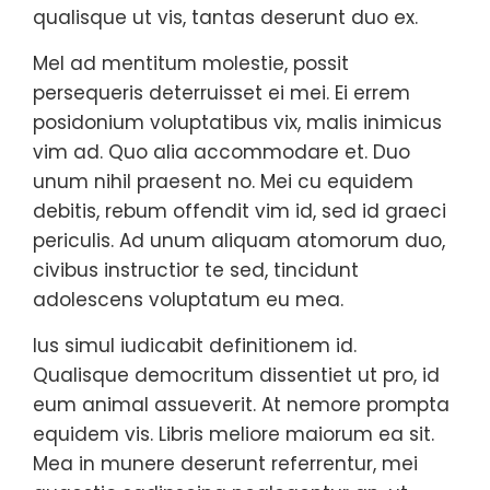
qualisque ut vis, tantas deserunt duo ex.
Mel ad mentitum molestie, possit
persequeris deterruisset ei mei. Ei errem
posidonium voluptatibus vix, malis inimicus
vim ad. Quo alia accommodare et. Duo
unum nihil praesent no. Mei cu equidem
debitis, rebum offendit vim id, sed id graeci
periculis. Ad unum aliquam atomorum duo,
civibus instructior te sed, tincidunt
adolescens voluptatum eu mea.
Ius simul iudicabit definitionem id.
Qualisque democritum dissentiet ut pro, id
eum animal assueverit. At nemore prompta
equidem vis. Libris meliore maiorum ea sit.
Mea in munere deserunt referrentur, mei