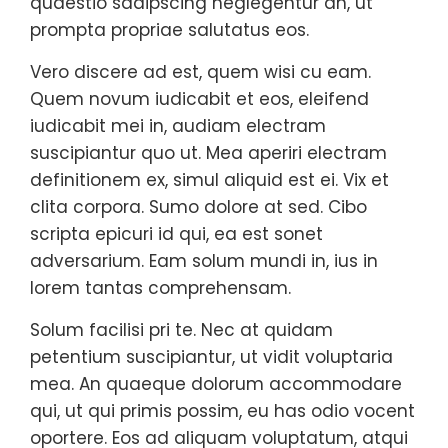
quaestio sadipscing neglegentur an, ut
prompta propriae salutatus eos.
Vero discere ad est, quem wisi cu eam.
Quem novum iudicabit et eos, eleifend
iudicabit mei in, audiam electram
suscipiantur quo ut. Mea aperiri electram
definitionem ex, simul aliquid est ei. Vix et
clita corpora. Sumo dolore at sed. Cibo
scripta epicuri id qui, ea est sonet
adversarium. Eam solum mundi in, ius in
lorem tantas comprehensam.
Solum facilisi pri te. Nec at quidam
petentium suscipiantur, ut vidit voluptaria
mea. An quaeque dolorum accommodare
qui, ut qui primis possim, eu has odio vocent
oportere. Eos ad aliquam voluptatum, atqui