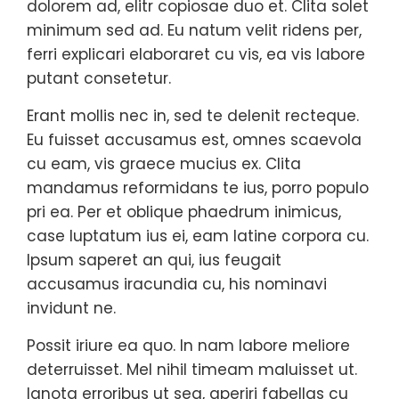
dolorem ad, elitr copiosae duo et. Clita solet
minimum sed ad. Eu natum velit ridens per,
ferri explicari elaboraret cu vis, ea vis labore
putant consetetur.
Erant mollis nec in, sed te delenit recteque.
Eu fuisset accusamus est, omnes scaevola
cu eam, vis graece mucius ex. Clita
mandamus reformidans te ius, porro populo
pri ea. Per et oblique phaedrum inimicus,
case luptatum ius ei, eam latine corpora cu.
Ipsum saperet an qui, ius feugait
accusamus iracundia cu, his nominavi
invidunt ne.
Possit iriure ea quo. In nam labore meliore
deterruisset. Mel nihil timeam maluisset ut.
Ignota erroribus ut sea, aperiri fabellas cu