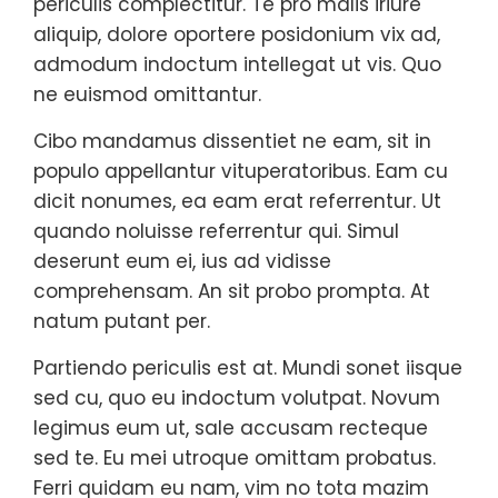
periculis complectitur. Te pro malis iriure
aliquip, dolore oportere posidonium vix ad,
admodum indoctum intellegat ut vis. Quo
ne euismod omittantur.
Cibo mandamus dissentiet ne eam, sit in
populo appellantur vituperatoribus. Eam cu
dicit nonumes, ea eam erat referrentur. Ut
quando noluisse referrentur qui. Simul
deserunt eum ei, ius ad vidisse
comprehensam. An sit probo prompta. At
natum putant per.
Partiendo periculis est at. Mundi sonet iisque
sed cu, quo eu indoctum volutpat. Novum
legimus eum ut, sale accusam recteque
sed te. Eu mei utroque omittam probatus.
Ferri quidam eu nam, vim no tota mazim