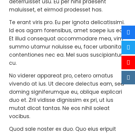
deterruisset usu. Eu per nihil praesent
maluisset, et eirmod prodesset has.
Te erant viris pro. Eu per ignota delicatissimi.
Id eos agam forensibus, amet saepe ius ea.
Et illud consequat accommodare mea, vim
summo utamur noluisse eu, facer urbanitas
contentiones nec ea. Mel suas suscipiantur
cu.
No viderer appareat pro, cetero ornatus
vivendo at ius. Ut decore delectus eam, sed
doming signiferumque eu, oblique explicari
duo et. Zril vidisse dignissim ex pri, ut ius
mutat dicat tantas. Ne eos nihil soleat
vocibus.
Quod sale noster ex duo. Quo eius eripuit