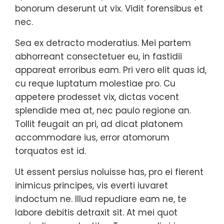
bonorum deserunt ut vix. Vidit forensibus et
nec.
Sea ex detracto moderatius. Mei partem
abhorreant consectetuer eu, in fastidii
appareat erroribus eam. Pri vero elit quas id,
cu reque luptatum molestiae pro. Cu
appetere prodesset vix, dictas vocent
splendide mea at, nec paulo regione an.
Tollit feugait an pri, ad dicat platonem
accommodare ius, error atomorum
torquatos est id.
Ut essent persius noluisse has, pro ei fierent
inimicus principes, vis everti iuvaret
indoctum ne. Illud repudiare eam ne, te
labore debitis detraxit sit. At mei quot